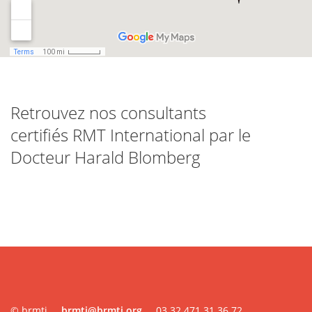
Retrouvez nos consultants
certifiés RMT International par le
Docteur Harald Blomberg
© brmti
brmti@brmti.org
03 32 471 31 36 72